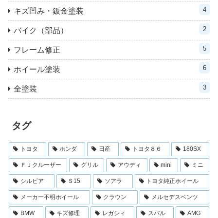
4
キズ凹み・鈑金塗装
2
バイク（部品）
5
フレーム修正
6
ホイール塗装
3
全塗装
タグ
トヨタ
ホンダ
日産
トヨタ８６
180SX
ＦＪクルーザー
グリル
アウディ
mini
ミニ
シルビア
Ｓ15
ソアラ
トヨタ純正ホイール
メーカー不明ホイール
クラウン
メルセデスベンツ
BMW
キズ修理
レガシィ
スバル
AMG