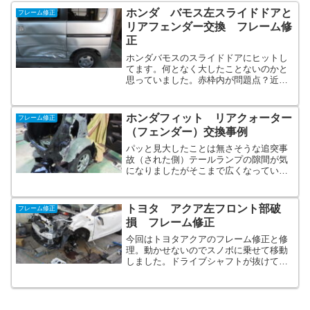
ホンダ バモス左スライドドアと
フレーム修正
リアフェンダー交換 フレーム修
正
ホンダバモスのスライドドアにヒットし
てます。何となく大したことないのかと
思っていました。赤枠内が問題点？近く
で見るとスライドドアがぶつかってガタ
ガタに。どうりでドアが開かないわけで
す。ここまで極端に内側に入っているの
ホンダフィット リアクォーター
フレーム修正
でクォーター（フェンダー...
（フェンダー）交換事例
パッと見大したことは無さそうな追突事
故（された側）テールランプの隙間が気
になりましたがそこまで広くなっていな
い。バンパー等を外して見ると結構ガッ
ツリと押されていました。２枚目の青矢
印はリアフロアが押されて変形している
トヨタ アクア左フロント部破
フレーム修正
箇所です。クォーターパネ...
損 フレーム修正
今回はトヨタアクアのフレーム修正と修
理。動かせないのでスノボに乗せて移動
しました。ドライブシャフトが抜けて身
動きできず。ナックル、アーム類をとり
あえず応急的に交換。どうにか修正機に
乗せてみるとストラットが後ろ側の赤○箇
所に、で前側の赤○は普...