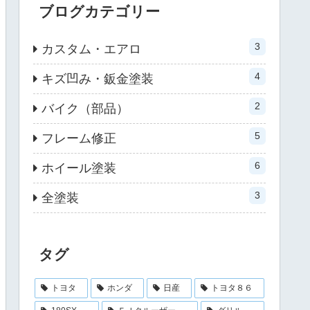
ブログカテゴリー
3
カスタム・エアロ
4
キズ凹み・鈑金塗装
2
バイク（部品）
5
フレーム修正
6
ホイール塗装
3
全塗装
タグ
トヨタ
ホンダ
日産
トヨタ８６