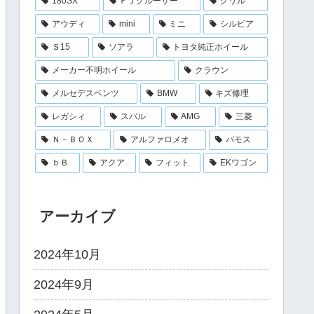
180SX
ＦＪクルーザー
グリル
アウディ
mini
ミニ
シルビア
Ｓ15
ソアラ
トヨタ純正ホイール
メーカー不明ホイール
クラウン
メルセデスベンツ
BMW
キズ修理
レガシィ
スバル
AMG
三菱
Ｎ－ＢＯＸ
アルファロメオ
バモス
ｂＢ
アクア
フィット
EKワゴン
アーカイブ
2024年10月
2024年9月