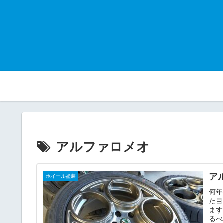
アルファロメオ
ア
ホイール塗装
何年
た目
ます
るべ