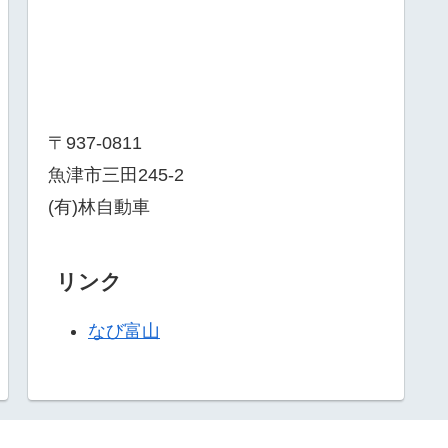
〒937-0811
魚津市三田245-2
(有)林自動車
リンク
なび富山